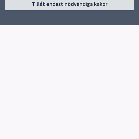
Tillåt endast nödvändiga kakor
Start
Om skolan
Skolans verksamheter
Kontakt
Elevhälsa
Snabblänkar
Uppsala kommun
Skolverket
Kontakt
Börje skola
018-727 78 85
Fler kontaktvägar