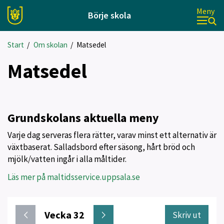
Meny
Börje skola
Start
/
Om skolan
/
Matsedel
Matsedel
Grundskolans aktuella meny
Varje dag serveras flera rätter, varav minst ett alternativ är
växtbaserat. Salladsbord efter säsong, hårt bröd och
mjölk/vatten ingår i alla måltider.
Läs mer på maltidsservice.uppsala.se
Vecka 32
Skriv ut