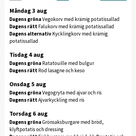
Meny
Måndag 3 aug
för
Dagens gröna
Vegokorv med krämig potatissallad
vecka
Dagens rätt
Falukorv med krämig potatissallad
32
Dagens alternativ
Kycklingkorv med krämig
potatissallad
Tisdag 4 aug
Dagens gröna
Ratatouille med bulgur
Dagens rätt
Röd lasagne och keso
Onsdag 5 aug
Dagens gröna
Vegogryta med ajvar och ris
Dagens rätt
Ajvarkyckling med ris
Torsdag 6 aug
Dagens gröna
Grönsaksburgare med bröd,
klyftpotatis och dressing