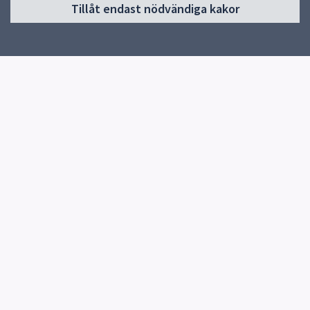
Tillåt endast nödvändiga kakor
Start
Om skolan
Skolans verksamheter
Kontakt
Elevhälsa
Snabblänkar
Uppsala kommun
Skolverket
Kontakt
Börje skola
018-727 78 85
Fler kontaktvägar