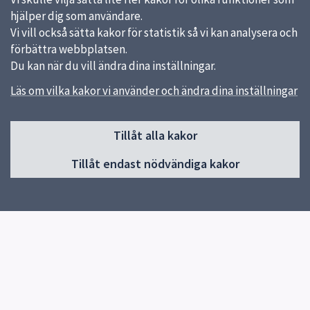
hjälper dig som användare.
Vi vill också sätta kakor för statistik så vi kan analysera och
förbättra webbplatsen.
Du kan när du vill ändra dina inställningar.
Läs om vilka kakor vi använder och ändra dina inställningar
Sidfot
Tillåt alla kakor
Huvudmeny
Tillåt endast nödvändiga kakor
Start
Om skolan
Skolans verksamheter
Kontakt
Elevhälsa
Snabblänkar