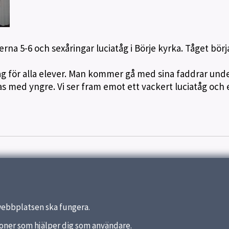
na 5-6 och sexåringar luciatåg i Börje kyrka. Tåget börja
dag för alla elever. Man kommer gå med sina faddrar und
s med yngre. Vi ser fram emot ett vackert luciatåg och 
webbplatsen ska fungera.
nktioner som hjälper dig som användare.