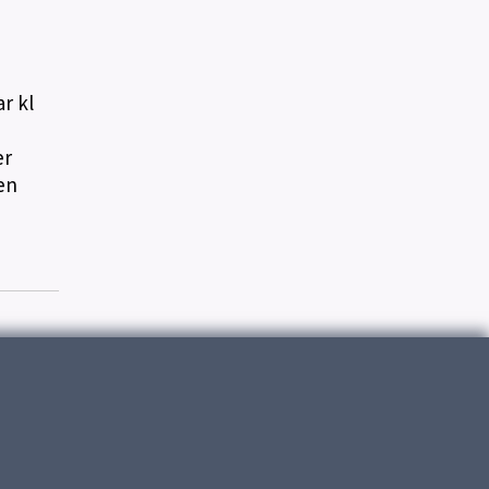
r kl
er
en