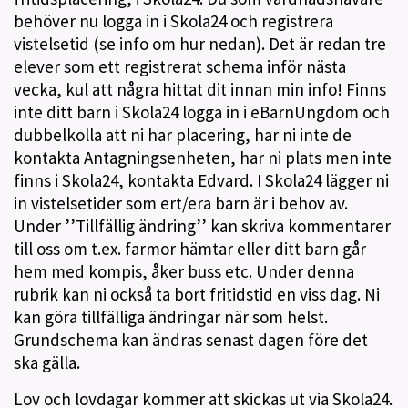
behöver nu logga in i Skola24 och registrera
vistelsetid (se info om hur nedan). Det är redan tre
elever som ett registrerat schema inför nästa
vecka, kul att några hittat dit innan min info! Finns
inte ditt barn i Skola24 logga in i eBarnUngdom och
dubbelkolla att ni har placering, har ni inte de
kontakta Antagningsenheten, har ni plats men inte
finns i Skola24, kontakta Edvard. I Skola24 lägger ni
in vistelsetider som ert/era barn är i behov av.
Under ’’Tillfällig ändring’’ kan skriva kommentarer
till oss om t.ex. farmor hämtar eller ditt barn går
hem med kompis, åker buss etc. Under denna
rubrik kan ni också ta bort fritidstid en viss dag. Ni
kan göra tillfälliga ändringar när som helst.
Grundschema kan ändras senast dagen före det
ska gälla.
Lov och lovdagar kommer att skickas ut via Skola24.