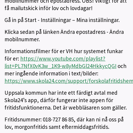
mobilnummer och epostadress. OBS! Viktigt för att
få mailutskick inför lov och lovdagar!
Gå in på Start - Inställningar – Mina inställningar.
Klicka sedan på länken Ändra epostadress - Ändra
mobilnummer.
Informationsfilmer för er VH hur systemet funkar
för er:
https://www.youtube.com/playlist?
list=PL7NfX0vK3w_1K9-w8yMdbGl24HkkycQGI
och
mer ingående information i text/bilder:
https://www.skola24.com/support/forskolafritidsh
Uppsala kommun har inte ett färdigt avtal med
Skola24’s app, därför fungerar inte appen för
fritidsfunktionerna. Det är webbläsaren som gäller.
Fritidsnummer: 018-727 86 85, där kan ni nå oss på
lov, morgonfritids samt eftermiddagsfritids.