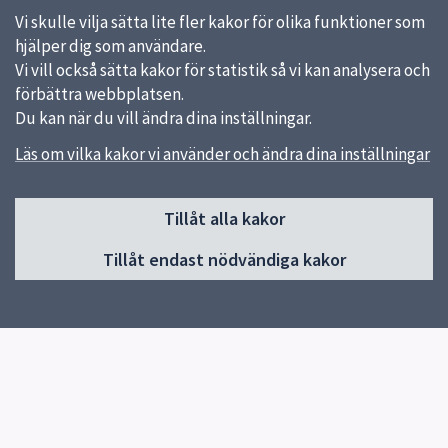
Vi skulle vilja sätta lite fler kakor för olika funktioner som
hjälper dig som användare.
Vi vill också sätta kakor för statistik så vi kan analysera och
förbättra webbplatsen.
Du kan när du vill ändra dina inställningar.
Läs om vilka kakor vi använder och ändra dina inställningar
Sidfot
Tillåt alla kakor
Huvudmeny
Tillåt endast nödvändiga kakor
Start
Om skolan
Skolans verksamheter
Kontakt
Elevhälsa
Snabblänkar