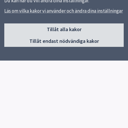
Du kan när du vill ändra dina inställningar.
Läs om vilka kakor vi använder och ändra dina inställningar
Sidfot
Tillåt alla kakor
Huvudmeny
Tillåt endast nödvändiga kakor
Start
Om skolan
Skolans verksamheter
Kontakt
Elevhälsa
Snabblänkar
Uppsala kommun
Skolverket