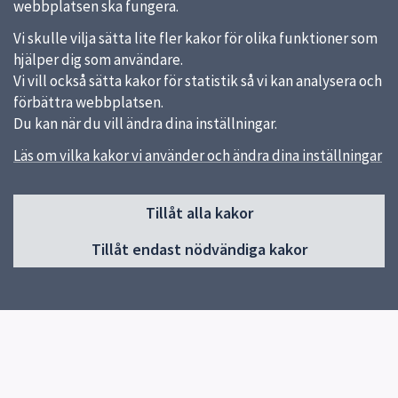
webbplatsen ska fungera.
Vi skulle vilja sätta lite fler kakor för olika funktioner som
hjälper dig som användare.
Vi vill också sätta kakor för statistik så vi kan analysera och
förbättra webbplatsen.
Du kan när du vill ändra dina inställningar.
Läs om vilka kakor vi använder och ändra dina inställningar
Sidfot
Tillåt alla kakor
Huvudmeny
Tillåt endast nödvändiga kakor
Start
Om skolan
Skolans verksamheter
Kontakt
Elevhälsa